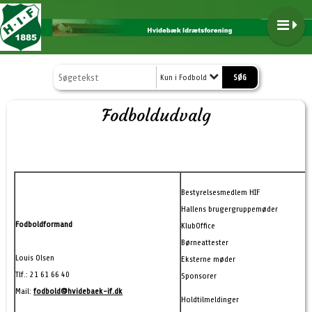
Kun i Fodbold
Fodboldudvalg
Bestyrelsesmedlem HIF
Hallens brugergruppemøder
Fodboldformand
KlubOffice
Børneattester
Louis Olsen
Eksterne møder
Tlf.: 21 61 66 40
Sponsorer
Mail:
fodbold@hvidebaek-if.dk
Holdtilmeldinger