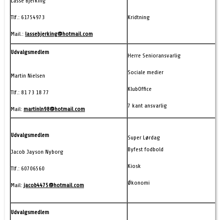
Lasse Bjerking
Tlf.:
61754973
Kridtning
Mail.:
lassebjerking@hotmail.com
Udvalgsmedlem
Herre Senioransvarlig
Sociale medier
Martin Nielsen
KlubOffice
Tlf.: 81 73 18 77
7 kant ansvarlig
Mail:
martinln98@hotmail.com
Udvalgsmedlem
Super Lørdag
Byfest fodbold
Jacob Jayson Nyborg
Kiosk
Tlf.: 60706560
Økonomi
Mail:
jacob4475@hotmail.com
Udvalgsmedlem