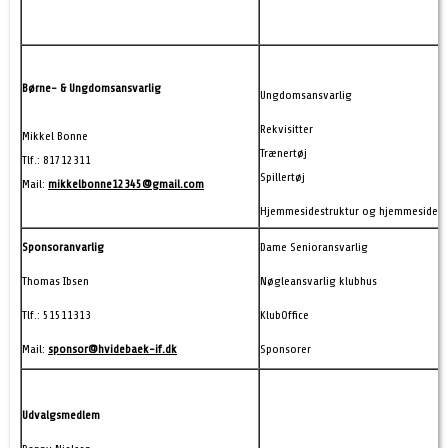
Børne- & Ungdomsansvarlig
Ungdomsansvarlig
Rekvisitter
Mikkel Bonne
Trænertøj
Tlf.: 81712311
Spillertøj
Mail:
mikkelbonne12345@gmail.com
Hjemmesidestruktur og hjemmeside-
Sponsoranvarlig
Dame Senioransvarlig
Thomas Ibsen
Nøgleansvarlig klubhus
Tlf.: 51511313
KlubOffice
Mail:
sponsor@hvidebaek-if.dk
Sponsorer
Udvalgsmedlem