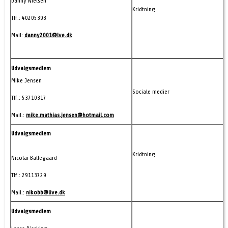
Danny Nielsen
Kridtning
Tlf.:
40205393
Mail:
danny2001@lve.dk
Udvalgsmedlem
Mike Jensen
Sociale medier
Tlf.: 53710317
Mail.:
mike.mathias.jensen@hotmail.com
Udvalgsmedlem
Kridtning
Nicolai Ballegaard
Tlf.: 29113729
Mail.:
nikobb@live.dk
Udvalgsmedlem