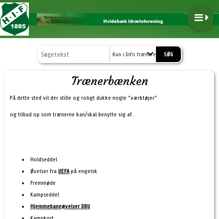
Kun i Info trænere
Trænerbænken
På dette sted vil der stille og roligt dukke nogle "værktøjer"
og tilbud op som trænerne kan/skal benytte sig af.
Holdseddel
Øvelser fra
UEFA
på engelsk
Fremmøde
Kampseddel
Hjemmebaneøvelser DBU
Kampkort