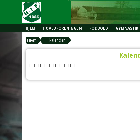
HJEM
HOVEDFORENINGEN
FODBOLD
GYMNASTIK
Hjem
HIF kalender
Kalend
            